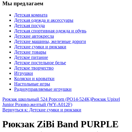
Мы предлагаем
Детская комната
Детская одежда и аксессуары
Детская посуда
Детская спортивная одежда и обувь
Детские автокресла
Детские машины, железные дороги
Детские сумки и рюкзаки
Детские товары
Детское питание
Детское постельное белье
Детское творчество
Игрушки
Коляски и кроватки
Настольные игры
Радиоуправляемые игрушки
Рюкзак школьный 524 Popcorn (PO14-524K)
Рюкзак Upixel
Junior Розово-желтый (WY-A012F)
Вернуться к: Детские сумки и рюкзаки
Рюкзак ZiBi Band PURPLE