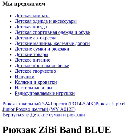
Мы предлагаем
Детская комната
Детская одежда и аксессуары
Детская посуда
Детская спортивная одежда и обувь
Детские автокресла
Детские машины, железные дороги
Детские сумки и рюкзаки
Детские товары
Детское питание
Детское постельное белье
Детское творчество
Игрушки
Коляски и кроватки
Настольные игры
Радиоуправляемые игрушки
Рюкзак школьный 524 Popcorn (PO14-524K)
Рюкзак Upixel
Junior Розово-желтый (WY-A012F)
Вернуться к: Детские сумки и рюкзаки
Рюкзак ZiBi Band BLUE