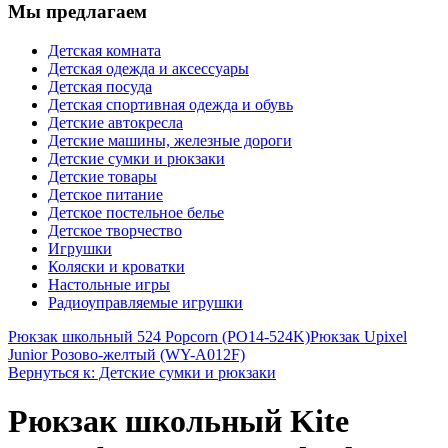
Мы предлагаем
Детская комната
Детская одежда и аксессуары
Детская посуда
Детская спортивная одежда и обувь
Детские автокресла
Детские машины, железные дороги
Детские сумки и рюкзаки
Детские товары
Детское питание
Детское постельное белье
Детское творчество
Игрушки
Коляски и кроватки
Настольные игры
Радиоуправляемые игрушки
Рюкзак школьный 524 Popcorn (PO14-524K)
Рюкзак Upixel
Junior Розово-желтый (WY-A012F)
Вернуться к: Детские сумки и рюкзаки
Рюкзак школьный Kite