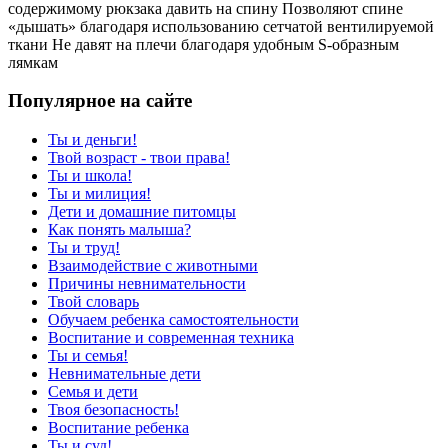
содержимому рюкзака давить на спину Позволяют спине
«дышать» благодаря использованию сетчатой вентилируемой
ткани Не давят на плечи благодаря удобным S-образным
лямкам
Популярное на сайте
Ты и деньги!
Твой возраст - твои права!
Ты и школа!
Ты и милиция!
Дети и домашние питомцы
Как понять малыша?
Ты и труд!
Взаимодействие с животными
Причины невнимательности
Твой словарь
Обучаем ребенка самостоятельности
Воспитание и современная техника
Ты и семья!
Невнимательные дети
Семья и дети
Твоя безопасность!
Воспитание ребенка
Ты и суд!