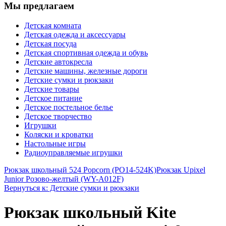
Мы предлагаем
Детская комната
Детская одежда и аксессуары
Детская посуда
Детская спортивная одежда и обувь
Детские автокресла
Детские машины, железные дороги
Детские сумки и рюкзаки
Детские товары
Детское питание
Детское постельное белье
Детское творчество
Игрушки
Коляски и кроватки
Настольные игры
Радиоуправляемые игрушки
Рюкзак школьный 524 Popcorn (PO14-524K)
Рюкзак Upixel
Junior Розово-желтый (WY-A012F)
Вернуться к: Детские сумки и рюкзаки
Рюкзак школьный Kite