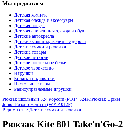
Мы предлагаем
Детская комната
Детская одежда и аксессуары
Детская посуда
Детская спортивная одежда и обувь
Детские автокресла
Детские машины, железные дороги
Детские сумки и рюкзаки
Детские товары
Детское питание
Детское постельное белье
Детское творчество
Игрушки
Коляски и кроватки
Настольные игры
Радиоуправляемые игрушки
Рюкзак школьный 524 Popcorn (PO14-524K)
Рюкзак Upixel
Junior Розово-желтый (WY-A012F)
Вернуться к: Детские сумки и рюкзаки
Рюкзак Kite 801 Take'n'Go-2