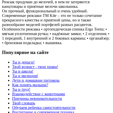
Рюкзак продуман до мелочей, в нем не затеряются
канцтовары и приятные мелочи школьника.
Он прочный, функциональный и очень удобный.
Современные рюкзаки ТМ Kite – это не только сочетание
прекрасного качества и приятной цены, но и также
разнообразие моделей портфелей разных расцветок.
Особенности рюкзака • ортопедическая спинка Ergo Teens; •
мягкая уплотненная ручка; • надёжные замки; • 2 отделения; •
1 передний, 1 внутренний и 2 боковых кармана; • органайзер;
• бронзовая подкладка; • вышивка.
Популярное на сайте
Ты и деньги!
Твой возраст - твои права!
Ты и школа!
Ты и милиция!
Дети и домашние питомцы
Как понять малыша?
Ты и труд!
Взаимодействие с животными
Причины невнимательности
Твой словарь
Обучаем ребенка самостоятельности
Воспитание и современная техника