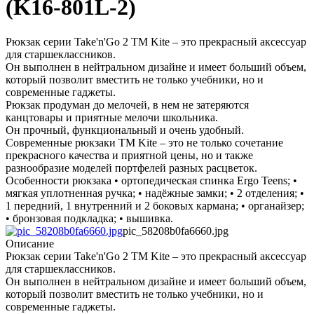
(K16-801L-2)
Рюкзак серии Take'n'Go 2 ТМ Kite – это прекрасный аксессуар
для старшеклассников.
Он выполнен в нейтральном дизайне и имеет больший объем,
который позволит вместить не только учебники, но и
современные гаджеты.
Рюкзак продуман до мелочей, в нем не затеряются
канцтовары и приятные мелочи школьника.
Он прочный, функциональный и очень удобный.
Современные рюкзаки ТМ Kite – это не только сочетание
прекрасного качества и приятной цены, но и также
разнообразие моделей портфелей разных расцветок.
Особенности рюкзака • ортопедическая спинка Ergo Teens; •
мягкая уплотненная ручка; • надёжные замки; • 2 отделения; •
1 передний, 1 внутренний и 2 боковых кармана; • органайзер;
• бронзовая подкладка; • вышивка.
pic_58208b0fa6660.jpg
Описание
Рюкзак серии Take'n'Go 2 ТМ Kite – это прекрасный аксессуар
для старшеклассников.
Он выполнен в нейтральном дизайне и имеет больший объем,
который позволит вместить не только учебники, но и
современные гаджеты.