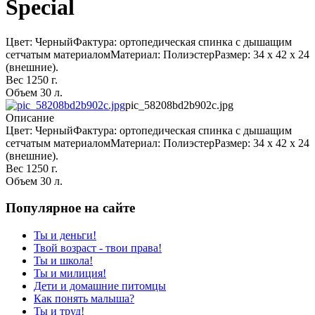
Special
Цвет: ЧерныйФактура: ортопедическая спинка с дышащим
сетчатым материаломМатериал: ПолиэстерРазмер: 34 х 42 х 24
(внешние).
Вес 1250 г.
Объем 30 л.
pic_58208bd2b902c.jpg
Описание
Цвет: ЧерныйФактура: ортопедическая спинка с дышащим
сетчатым материаломМатериал: ПолиэстерРазмер: 34 х 42 х 24
(внешние).
Вес 1250 г.
Объем 30 л.
Популярное на сайте
Ты и деньги!
Твой возраст - твои права!
Ты и школа!
Ты и милиция!
Дети и домашние питомцы
Как понять малыша?
Ты и труд!