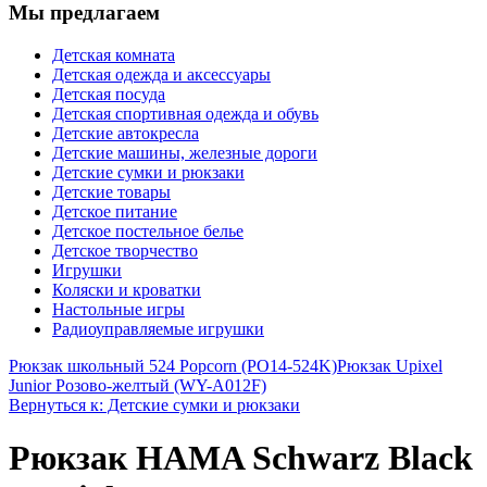
Мы предлагаем
Детская комната
Детская одежда и аксессуары
Детская посуда
Детская спортивная одежда и обувь
Детские автокресла
Детские машины, железные дороги
Детские сумки и рюкзаки
Детские товары
Детское питание
Детское постельное белье
Детское творчество
Игрушки
Коляски и кроватки
Настольные игры
Радиоуправляемые игрушки
Рюкзак школьный 524 Popcorn (PO14-524K)
Рюкзак Upixel
Junior Розово-желтый (WY-A012F)
Вернуться к: Детские сумки и рюкзаки
Рюкзак HAMA Schwarz Black