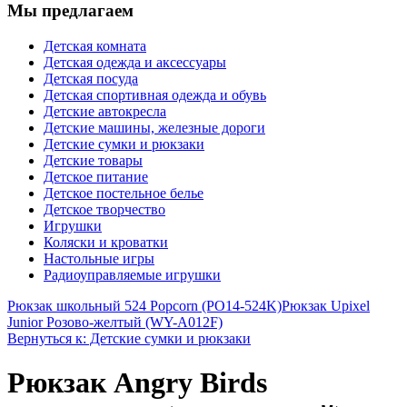
Мы предлагаем
Детская комната
Детская одежда и аксессуары
Детская посуда
Детская спортивная одежда и обувь
Детские автокресла
Детские машины, железные дороги
Детские сумки и рюкзаки
Детские товары
Детское питание
Детское постельное белье
Детское творчество
Игрушки
Коляски и кроватки
Настольные игры
Радиоуправляемые игрушки
Рюкзак школьный 524 Popcorn (PO14-524K)
Рюкзак Upixel
Junior Розово-желтый (WY-A012F)
Вернуться к: Детские сумки и рюкзаки
Рюкзак Angry Birds