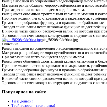
Ранец выполнен из современного водонепронецаемого материа
Материал ранца обладает морозоустойчивостью и изностостой
При загрязнении легко очищается водой и мылом.
Ранец имеет объемный фронтальный карман на молнии и боковы
Прочные молнии, легко открываются и закрываются, устойчивы
Грамотно подобранная фурнитура и правильно обработанные ш
Твердая спина ранца несет несколько функций: не дает ребенк
В нижней части спинки расположен валик, на который при пра
Эргономичная смегчающая конструкция из подушечек с вентил
pic_58208a9dc9bea.jpg
Описание
Ранец выполнен из современного водонепронецаемого материа
Материал ранца обладает морозоустойчивостью и изностостой
При загрязнении легко очищается водой и мылом.
Ранец имеет объемный фронтальный карман на молнии и боковы
Прочные молнии, легко открываются и закрываются, устойчивы
Грамотно подобранная фурнитура и правильно обработанные ш
Твердая спина ранца несет несколько функций: не дает ребенк
В нижней части спинки расположен валик, на который при пра
Эргономичная смегчающая конструкция из подушечек с вентил
Популярное на сайте
Ты и деньги!
Твой возраст - твои права!