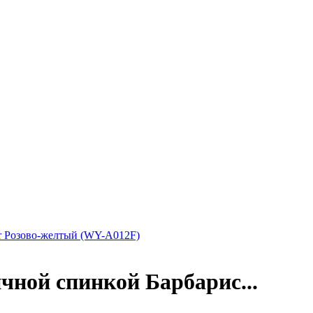
or Розово-желтый (WY-A012F)
ичной спинкой Барбарис...