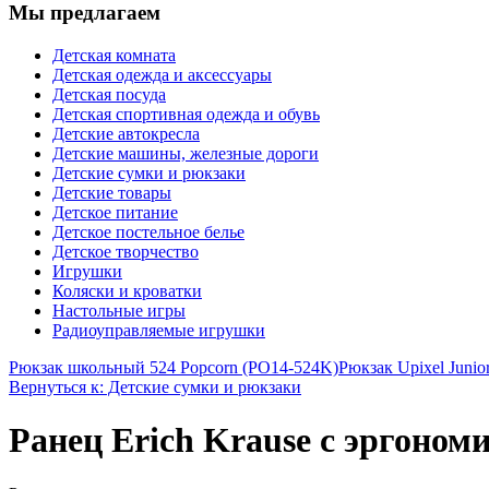
Мы предлагаем
Детская комната
Детская одежда и аксессуары
Детская посуда
Детская спортивная одежда и обувь
Детские автокресла
Детские машины, железные дороги
Детские сумки и рюкзаки
Детские товары
Детское питание
Детское постельное белье
Детское творчество
Игрушки
Коляски и кроватки
Настольные игры
Радиоуправляемые игрушки
Рюкзак школьный 524 Popcorn (PO14-524K)
Рюкзак Upixel Juni
Вернуться к: Детские сумки и рюкзаки
Ранец Erich Krause с эргоном