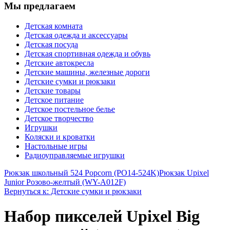
Мы предлагаем
Детская комната
Детская одежда и аксессуары
Детская посуда
Детская спортивная одежда и обувь
Детские автокресла
Детские машины, железные дороги
Детские сумки и рюкзаки
Детские товары
Детское питание
Детское постельное белье
Детское творчество
Игрушки
Коляски и кроватки
Настольные игры
Радиоуправляемые игрушки
Рюкзак школьный 524 Popcorn (PO14-524K)
Рюкзак Upixel
Junior Розово-желтый (WY-A012F)
Вернуться к: Детские сумки и рюкзаки
Набор пикселей Upixel Big