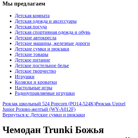
Мы предлагаем
Детская комната
Детская одежда и аксессуары
Детская посуда
Детская спортивная одежда и обувь
Детские автокресла
Детские машины, железные дороги
Детские сумки и рюкзаки
Детские товары
Детское питание
Детское постельное белье
Детское творчество
Игрушки
Коляски и кроватки
Настольные игры
Радиоуправляемые игрушки
Рюкзак школьный 524 Popcorn (PO14-524K)
Рюкзак Upixel
Junior Розово-желтый (WY-A012F)
Вернуться к: Детские сумки и рюкзаки
Чемодан Trunki Божья