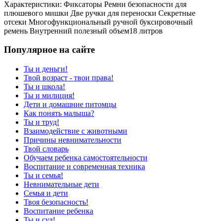
Характеристики: Фиксаторы Ремни безопасности для
плюшевого мишки Две ручки для переноски Секретные
отсеки Многофункциональный ручной буксировочный
ремень Внутренний полезный объем18 литров
Популярное на сайте
Ты и деньги!
Твой возраст - твои права!
Ты и школа!
Ты и милиция!
Дети и домашние питомцы
Как понять малыша?
Ты и труд!
Взаимодействие с животными
Причины невнимательности
Твой словарь
Обучаем ребенка самостоятельности
Воспитание и современная техника
Ты и семья!
Невнимательные дети
Семья и дети
Твоя безопасность!
Воспитание ребенка
Ты и суд!