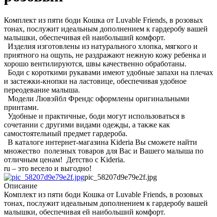
Комплект из пяти боди Кошка от Luvable Friends, в розовых
тонах, послужит идеальным дополнением к гардеробу вашей
малышки, обеспечивая ей наибольший комфорт.
Изделия изготовлены из натурального хлопка, мягкого и
приятного на ощупь, не раздражают нежную кожу ребенка и
хорошо вентилируются, швы качественно обработаны.
Боди с короткими рукавами имеют удобные запахи на плечах
и застежки-кнопки на ластовице, обеспечивая удобное
переодевание малыша.
Модели Лювэйбл Френдс оформлены оригинальными
принтами.
Удобные и практичные, боди могут использоваться в
сочетании с другими видами одежды, а также как
самостоятельный предмет гардероба.
В каталоге интернет-магазина Kideria Вы сможете найти
множество полезных товаров для Вас и Вашего малыша по
отличным ценам! Детство с Kideria.
ru – это весело и выгодно!
pic_58207d9e79e2f.jpg
Описание
Комплект из пяти боди Кошка от Luvable Friends, в розовых
тонах, послужит идеальным дополнением к гардеробу вашей
малышки, обеспечивая ей наибольший комфорт.