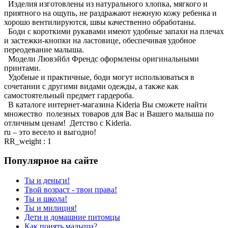
Изделия изготовлены из натурального хлопка, мягкого и
приятного на ощупь, не раздражают нежную кожу ребенка и
хорошо вентилируются, швы качественно обработаны.
Боди с короткими рукавами имеют удобные запахи на плечах
и застежки-кнопки на ластовице, обеспечивая удобное
переодевание малыша.
Модели Лювэйбл Френдс оформлены оригинальными
принтами.
Удобные и практичные, боди могут использоваться в
сочетании с другими видами одежды, а также как
самостоятельный предмет гардероба.
В каталоге интернет-магазина Kideria Вы сможете найти
множество полезных товаров для Вас и Вашего малыша по
отличным ценам! Детство с Kideria.
ru – это весело и выгодно!
RR_weight : 1
Популярное на сайте
Ты и деньги!
Твой возраст - твои права!
Ты и школа!
Ты и милиция!
Дети и домашние питомцы
Как понять малыша?